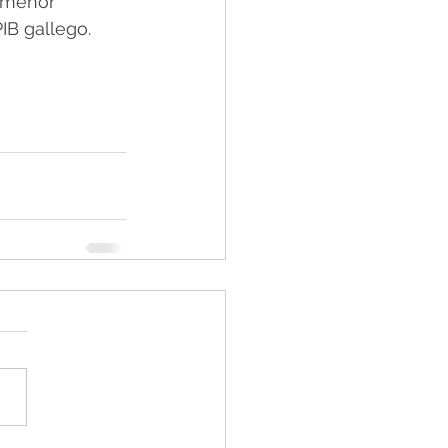
 menor 
IB gallego.