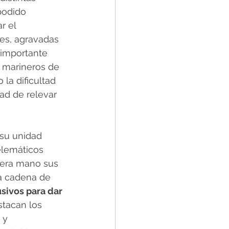
podido 
r el 
es, agravadas 
a importante 
 marineros de 
la dificultad 
ad de relevar 
 su unidad 
elemáticos 
mera mano sus 
a cadena de 
sivos para dar 
stacan los 
 y 