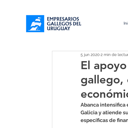
In
5 jun 2020
2 min de lectu
El apoyo
gallego,
económi
Abanca intensifica
Galicia y atiende 
específicas de fina