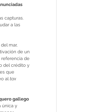
anunciadas 
 
s capturas. 
udar a las 
del mar, 
tivación de un 
 referencia de 
 del crédito y 
res que 
o al 
tax 
squero gallego
 única y 