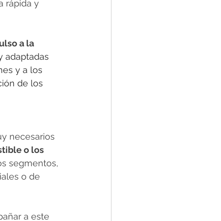
 rápida y 
lso a la 
 y adaptadas 
es y a los 
ión de los 
uy necesarios 
ible o los 
los segmentos, 
ales o de 
añar a este 