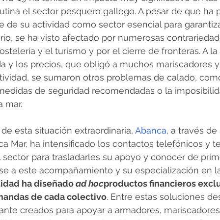
utina el sector pesquero gallego. A pesar de que ha 
 de su actividad como sector esencial para garantiza
rio, se ha visto afectado por numerosas contrariedad
ostelería y el turismo y por el cierre de fronteras. A l
a y los precios, que obligó a muchos mariscadores y
ctividad, se sumaron otros problemas de calado, como 
medidas de seguridad recomendadas o la imposibilid
a mar.
e esta situación extraordinaria, 
Abanca
, a través de
a Mar, ha intensificado los contactos telefónicos y t
 sector para trasladarles su apoyo y conocer de pri
se a este acompañamiento y su especialización en l
tidad ha diseñado 
ad hoc
productos financieros exclu
mandas de cada colectivo
. Entre estas soluciones de
lante creados para apoyar a armadores, mariscadores