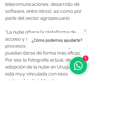
telecomunicaciones, desarrollo de 
software, entre otros), así como por 
parte del sector agropecuario.  
“La nube ofrece la plataforma de 
acceso y velocidad para que esos 
¿Cómo podemos ayudarte?
procesos (de cambio tecnológico) 
puedan darse de forma más eficaz. 
1
Por eso la fotografía actual, de 
adopción de la nube en Uruguay, 
está muy vinculada con esos 
sectores”, indicó Morales.  
En cuanto a la metodología del 
estudio, el investigador explicó que 
se tomaron en cuenta tres elementos: 
los efectos directos de la adopción 
de nube pública, asociada a la 
inversión que se requiere para 