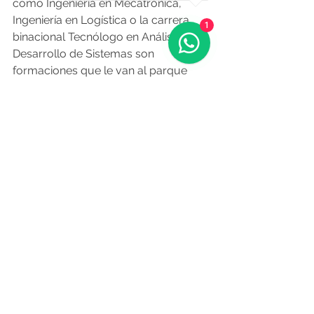
como Ingeniería en Mecatrónica, 
Ingeniería en Logística o la carrera 
1
binacional Tecnólogo en Análisis de 
Desarrollo de Sistemas son 
formaciones que le van al parque 
tecnológico como anillo al dedo.
Empresas del sector TICs como 
Arkano Software o la brasileña NT 
Consult ya tienen un vínculo con 
UTEC, han capacitado a los 
estudiantes de la Universidad 
Tecnológica y han tomado pasantes 
con miras a mantener a varios en 
plantilla (ver recuadro).
Los estudiantes “se forman en Rivera 
en carreras de la industria 4.0, en 
mecatrónica, logística, y también en 