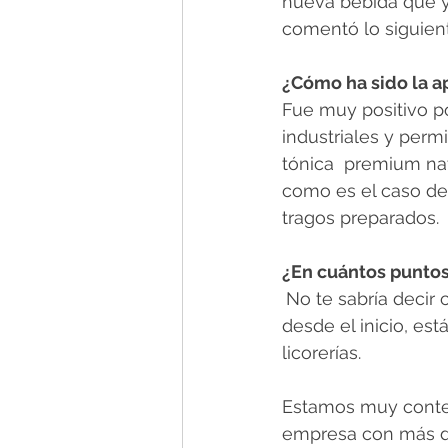
nueva bebida que y
comentó lo siguient
¿Cómo ha sido la a
Fue muy positivo p
industriales y perm
tónica  premium nat
como es el caso de
tragos preparados.
¿En cuántos puntos
No te sabría decir 
desde el inicio, es
licorerías. 
Estamos muy conte
empresa con más d