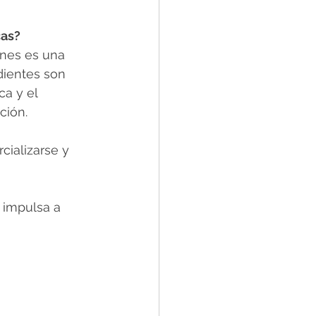
as?  
ones es una 
dientes son 
a y el 
ción.
cializarse y 
 impulsa a 