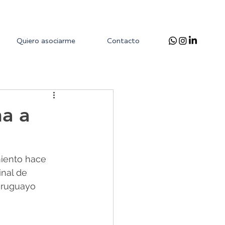
Quiero asociarme
Contacto
na a
miento hace 
inal de 
uruguayo 