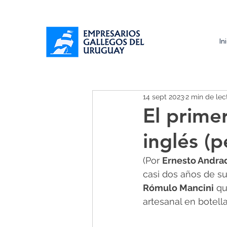
In
14 sept 2023
2 min de lec
El prime
inglés (
(Por 
Ernesto Andra
casi dos años de su
Rómulo Mancini
 qu
artesanal en botell