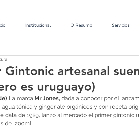
icio
Institucional
O Resumo
Servicios
tura
r Gintonic artesanal sue
pero es uruguayo)
de)
 La marca
 Mr Jones,
 dada a conocer por el lanza
 agua tónica y ginger ale orgánicos y con receta orig
e data de 1929, lanzó al mercado el primer gintonic 
as de  200ml. 