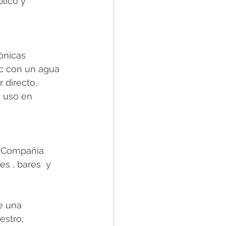
lico y 
ónicas 
ic con un agua 
 directo, 
 uso en 
 y Compañía 
s , bares  y 
e una 
stro; 