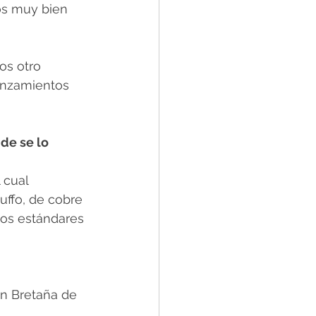
s muy bien 
os otro 
anzamientos 
de se lo 
 cual 
ffo, de cobre 
tos estándares 
an Bretaña de 