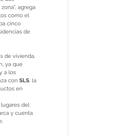
 zona”, agrega 
tos como el 
a cinco 
sidencias de 
es de vivienda, 
, ya que 
 a los 
nza con 
SLS
, la 
ductos en 
lugares del 
rca y cuenta 
e.