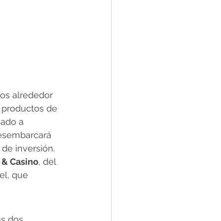
os alrededor 
 productos de 
gado a 
desembarcará 
de inversión. 
 & Casino
, del 
el, que 
as dos 