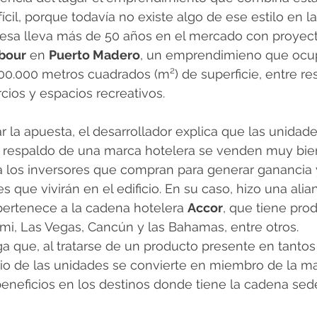
cil, porque todavía no existe algo de ese estilo en la
esa lleva más de 50 años en el mercado con proyec
bour
 en 
Puerto Madero
, un emprendimieno que ocup
00.000 metros cuadrados (m²) de superficie, entre re
rcios y espacios recreativos.
car la apuesta, el desarrollador explica que las unidad
 respaldo de una marca hotelera se venden muy bien
 los inversores que compran para generar ganancia y
 que vivirán en el edificio. En su caso, hizo una alia
pertenece a la cadena hotelera 
Accor
, que tiene pro
mi, Las Vegas, Cancún y las Bahamas, entre otros.
a que, al tratarse de un producto presente en tantos 
rio de las unidades se convierte en miembro de la ma
eneficios en los destinos donde tiene la cadena sed