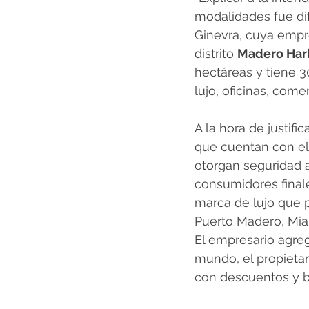
modalidades fue difí
Ginevra, cuya empr
distrito 
Madero Har
hectáreas y tiene 3
lujo, oficinas, come
A la hora de justifi
que cuentan con el
otorgan seguridad a
consumidores finales
marca de lujo que 
Puerto Madero, Mia
El empresario agreg
mundo, el propieta
con descuentos y b