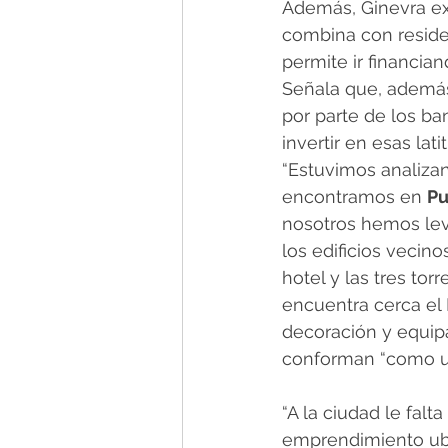
Además, Ginevra exp
combina con reside
permite ir financian
Señala que, además
por parte de los ba
invertir en esas lati
“Estuvimos analiza
encontramos en 
Pu
nosotros hemos lev
los edificios vecino
hotel y las tres torr
encuentra cerca el 
decoración y equip
conforman “como un
“A la ciudad le falt
emprendimiento ubi