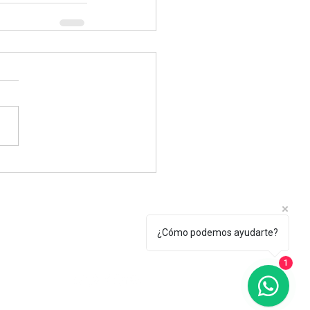
Tel.: +(598) 099 922 166
¿Cómo podemos ayudarte?
secretaria@egu.org.uy
erroso 2010, Montevideo, Uruguay
1