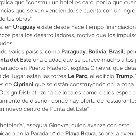
lica que “construir un hotel es caro, por lo que cua
ncias que se van vendiendo, se cuenta con un ingre
do las obras”.
, en 
Uruguay
 existe desde hace tiempo financiación
ncos para los desarrolladores, motivo que los impuls
tudes.
ndo varios países, como 
Paraguay
, 
Bolivia
, 
Brasil
, per
nta del Este
 una ciudad que se parece mucho a los 
antado en Puerto Madero”, explica Ginevra, que detal
s del lugar están las torres 
Le Parc
, el edificio 
Trump
, 
es de 
Cipriani
 que se están construyendo en la zona.
Design District -zona de locales comerciales especia
amiento de diseño- donde hay oferta de restaurantes
 nuevo centro de Punta del Este”.
a hotelería”, asegura Ginevra, quien avanza con este 
cado en la Parada 10 de 
Playa Brava
, sobre la aveni