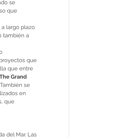
ndo se 
so que 
 a largo plazo 
ó también a 
o 
proyectos que 
la que entre 
The Grand
 También se 
lizados en 
, que 
da del Mar. Las 