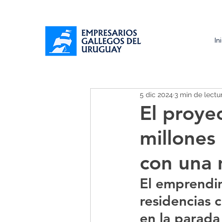
In
5 dic 2024
3 min de lectu
El proye
millones
con una 
El emprendi
residencias 
en la parada