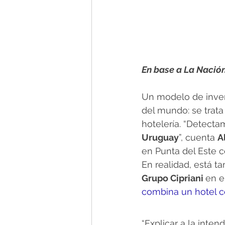
En base a La Nació
Un modelo de inver
del mundo: se trat
hotelería. “Detecta
Uruguay
”, cuenta 
A
en Punta del Este 
En realidad, está t
Grupo Cipriani 
en e
combina un hotel co
“Explicar a la inte