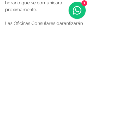
horario que se comunicará 
1
proximamente.
Las Oficinas Consulares garantizarán 
la disponibilidad de papeletas 
oficiales de voto en los centros 
habilitados para el depósito del voto 
en urna, así como sobres de votación 
y medios informáticos para la 
descarga de la documentación 
precisa para votar durante los días 
habilitados para la votación 
presencial.
Electores (CERA) que se 
encuentren temporalmente en 
España durante el proceso electoral
Podrán solicitar, al igual que los 