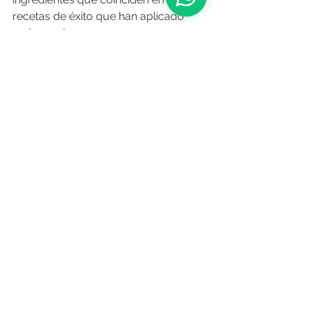
recetas de éxito que han aplicado 
varias 
mujeres 
líderes del 
empresariado uruguayo
.
Seis referentes del ecosistema de 
negocios local compartieron con El 
Empresario sus primeras 
experiencias en el mundo profesional 
y contaron cómo lograron conseguir 
sus primeros clientes y sus contratos 
más importantes. Todas coincidieron 
que, si bien existen desafíos, estar 
seguras de sus capacidades es lo 
más importante y lo que las ha 
llevado a 
lugares de liderazgo.
Son emprendedoras, empresarias, 
referentes locales y de nivel 