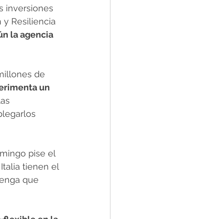
as inversiones 
y Resiliencia 
n la agencia 
millones de 
erimenta un 
las 
plegarlos 
mingo pise el 
alia tienen el 
tenga que 