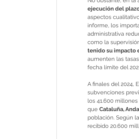
No obstante, en la 
ejecución del plaz
aspectos cualitativ
informe, los import
administrativa redu
como la supervisión
tenido su impacto 
aumenten las tasas
fecha límite del 202
A finales del 2024,
subvenciones previ
los 41.600 millones
que 
Cataluña, Anda
población. Según la
recibido 20.600 mil