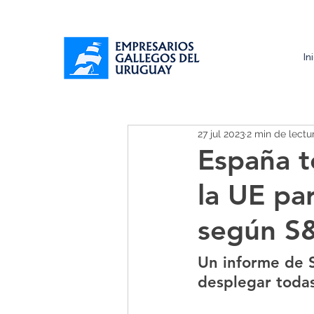
In
27 jul 2023
2 min de lectu
España t
la UE pa
según S
Un informe de S
desplegar todas