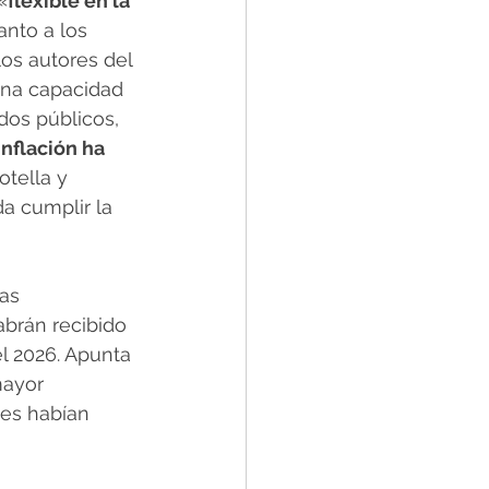
«
flexible en la 
anto a los 
los autores del 
una capacidad 
dos públicos, 
inflación ha 
otella y 
a cumplir la 
as 
brán recibido 
l 2026. Apunta 
ayor 
nes habían 