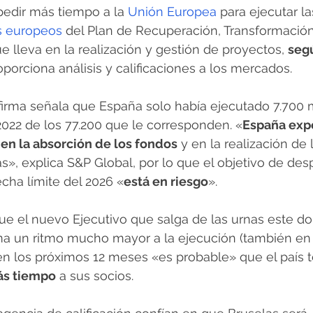
edir más tiempo a la 
Unión Europea
 para ejecutar l
s europeos
 del Plan de Recuperación, Transformación 
e lleva en la realización y gestión de proyectos, 
segú
oporciona análisis y calificaciones a los mercados.
 firma señala que España solo había ejecutado 7.700 
 2022 de los 77.200 que le corresponden. «
España exp
 en la absorción de los fondos
 y en la realización de 
as», explica S&P Global, por lo que el objetivo de des
echa límite del 2026 «
está en riesgo
».
ue el nuevo Ejecutivo que salga de las urnas este do
a un ritmo mucho mayor a la ejecución (también en It
n los próximos 12 meses «es probable» que el país 
ás tiempo
 a sus socios.