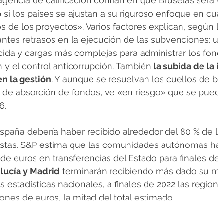
agencia de calificación confían en que Bruselas será 
o
 si los países se ajustan a su riguroso enfoque en cu
os de los proyectos». Varios factores explican, según 
antes retrasos en la ejecución de las subvenciones: 
cida y cargas más complejas para administrar los fon
 y el control anticorrupción. También
 la subida de la 
en la gestión
. Y aunque se resuelvan los cuellos de b
 de absorción de fondos, ve «en riesgo» que se pued
6.
 España debería haber recibido alrededor del 80 % de l
stas. S&P estima que las comunidades autónomas ha
 de euros en transferencias del Estado para finales de
lucía y Madrid
 terminarán recibiendo más dado su m
s estadísticas nacionales, a finales de 2022 las regio
lones de euros, la mitad del total estimado.