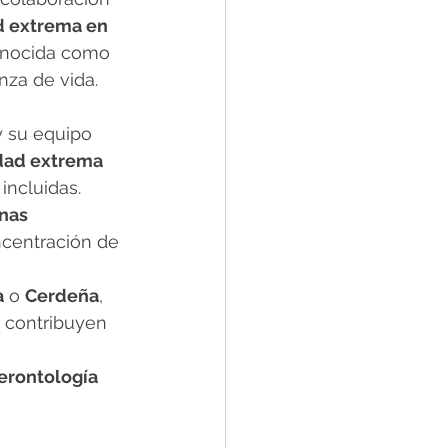
 extrema en 
conocida como 
nza de vida.
y su equipo 
dad extrema
ncluidas. 
nas 
centración de 
a
 o 
Cerdeña
, 
 contribuyen 
 
gerontología