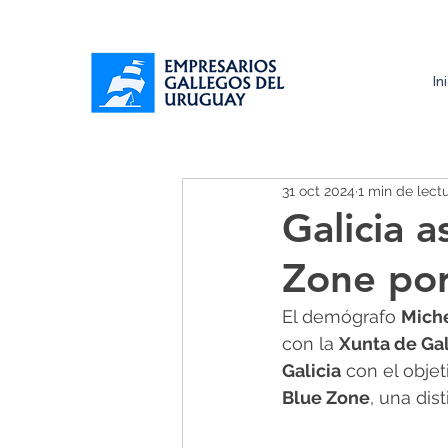
In
31 oct 2024
1 min de lect
Galicia a
Zone por
El demógrafo 
Miche
con la 
Xunta de Gal
Galicia
 con el obje
Blue Zone
, una dis