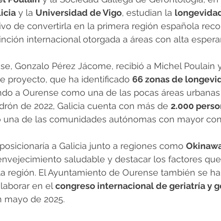
icia
 y la 
Universidad de Vigo
, estudian la 
longevidad
tivo de convertirla en la primera región española re
tinción internacional otorgada a áreas con alta espera
se, Gonzalo Pérez Jácome, recibió a Michel Poulain 
e proyecto, que ha identificado 
66 zonas de longevi
ando a Ourense como una de las pocas áreas urbanas i
drón de 2022, Galicia cuenta con más de 
2.000 perso
do una de las comunidades autónomas con mayor con
posicionaría a Galicia junto a regiones como 
Okinaw
envejecimiento saludable y destacar los factores que
la región. El Ayuntamiento de Ourense también se ha
aborar en el 
congreso internacional de geriatría y 
n mayo de 2025.