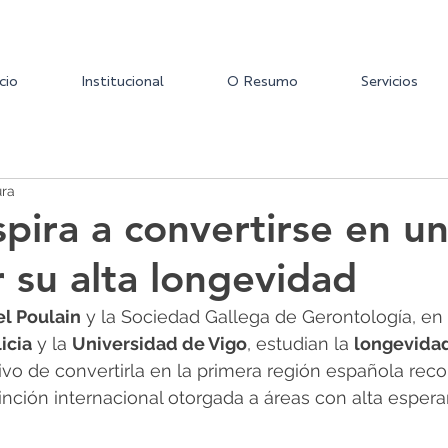
icio
Institucional
O Resumo
Servicios
ura
spira a convertirse en u
 su alta longevidad
l Poulain
 y la Sociedad Gallega de Gerontología, en
icia
 y la 
Universidad de Vigo
, estudian la 
longevidad
tivo de convertirla en la primera región española re
tinción internacional otorgada a áreas con alta espera