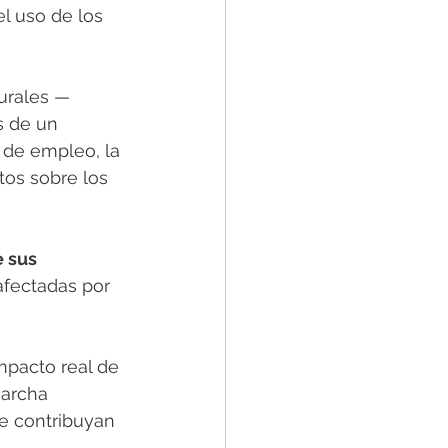
l uso de los 
urales —
s de un 
 de empleo, la 
tos sobre los 
 sus 
fectadas por 
mpacto real de 
archa 
ue contribuyan 