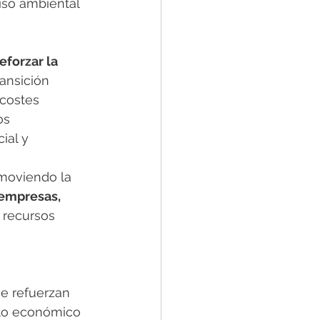
iso ambiental 
eforzar la 
ansición 
 costes 
os 
ial y 
moviendo la 
 empresas, 
 recursos 
ue refuerzan 
ollo económico 