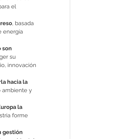
ara el 
greso
, basada 
e energía 
o son 
ger su 
o, innovación 
la hacia la 
 ambiente y 
Europa la 
stria forme 
n gestión 