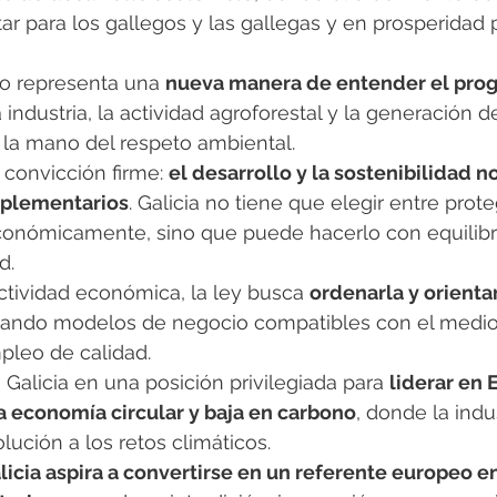
ar para los gallegos y las gallegas y en prosperidad p
vo representa una 
nueva manera de entender el pro
 industria, la actividad agroforestal y la generación d
la mano del respeto ambiental.
 convicción firme: 
el desarrollo y la sostenibilidad n
mplementarios
. Galicia no tiene que elegir entre prote
conómicamente, sino que puede hacerlo con equilibri
d.
actividad económica, la ley busca 
ordenarla y orientar
tando modelos de negocio compatibles con el medio
leo de calidad.
 Galicia en una posición privilegiada para 
liderar en 
a economía circular y baja en carbono
, donde la indu
olución a los retos climáticos.
licia aspira a convertirse en un referente europeo e