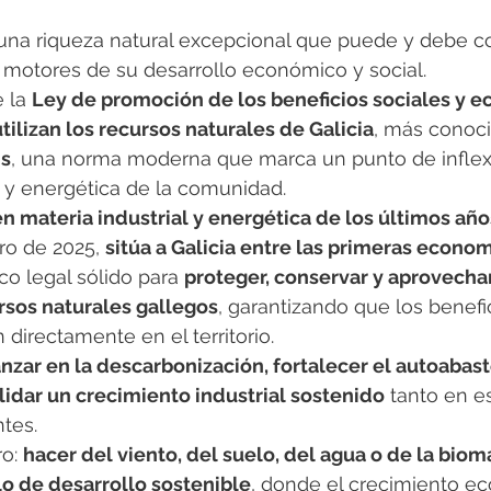
una riqueza natural excepcional que puede y debe co
 motores de su desarrollo económico y social.
 la 
Ley de promoción de los beneficios sociales y 
tilizan los recursos naturales de Galicia
, más conoc
is
, una norma moderna que marca un punto de inflexi
al y energética de la comunidad.
 materia industrial y energética de los últimos años
o de 2025, 
sitúa a Galicia entre las primeras econo
o legal sólido para 
proteger, conservar y aprovecha
rsos naturales gallegos
, garantizando que los benefi
 directamente en el territorio.
nzar en la descarbonización, fortalecer el autoabas
lidar un crecimiento industrial sostenido
 tanto en es
tes.
o: 
hacer del viento, del suelo, del agua o de la bioma
 de desarrollo sostenible
, donde el crecimiento e