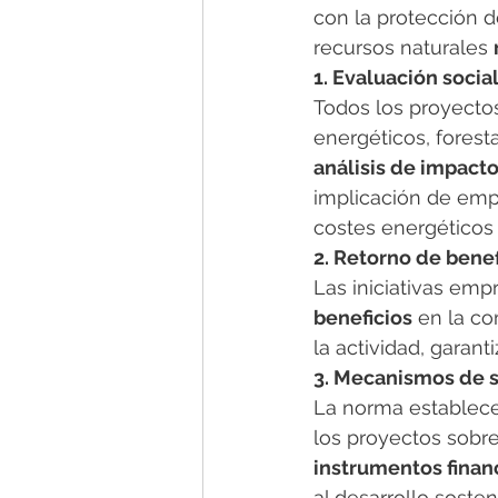
con la protección d
recursos naturales 
1. Evaluación soci
Todos los proyecto
energéticos, fores
análisis de impact
implicación de empre
costes energéticos 
2. Retorno de benefi
Las iniciativas empr
beneficios
 en la c
la actividad, garant
3. Mecanismos de s
La norma establece
los proyectos sobr
instrumentos finan
al desarrollo sosteni