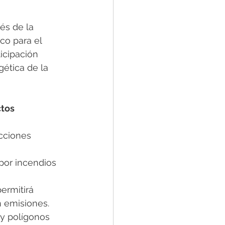
és de la 
co para el 
icipación 
gética de la 
tos 
cciones 
por incendios 
permitirá 
n emisiones.
y polígonos 