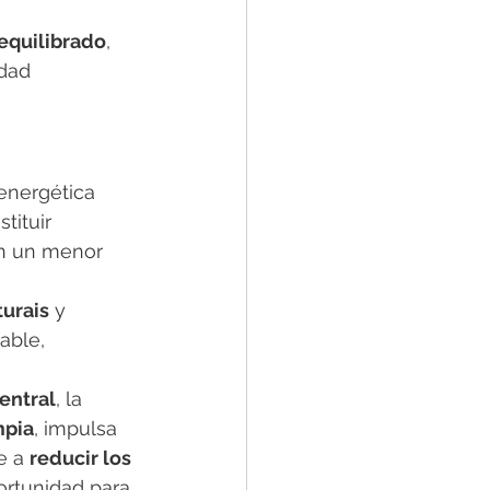
equilibrado
, 
idad 
energética 
tituir 
on un menor 
turais
 y 
able, 
entral
, la 
mpia
, impulsa 
e a 
reducir los 
rtunidad para 