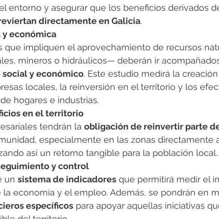
el entorno y asegurar que los beneficios derivados de
reviertan directamente en Galicia
.
al y económica
s que impliquen el aprovechamiento de recursos nat
tales, mineros o hidráulicos— deberán ir acompañado
o social y económico
. Este estudio medirá la creación
sas locales, la reinversión en el territorio y los efec
de hogares e industrias.
cios en el territorio
esariales tendrán la 
obligación de reinvertir parte de
omunidad, especialmente en las zonas directamente a
izando así un retorno tangible para la población local.
eguimiento y control
 un 
sistema de indicadores
 que permitirá medir el i
e la economía y el empleo. Además, se pondrán en m
cieros específicos
 para apoyar aquellas iniciativas q
ble del territorio.