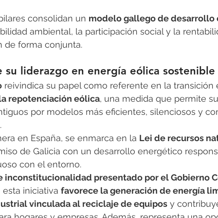
pilares consolidan un 
modelo gallego de desarrollo 
bilidad ambiental, la participación social y la rentabil
 de forma conjunta.
e su liderazgo en energía eólica sostenible
o
 reivindica su papel como referente en la transición 
la repotenciación eólica
, una medida que permite sus
tiguos por modelos más eficientes, silenciosos y c
.
nera en España, se enmarca en la 
Lei de recursos na
iso de Galicia con un desarrollo energético respons
uoso con el entorno.
e inconstitucionalidad presentado por el Gobierno C
esta iniciativa 
favorece la generación de energía li
ustrial vinculada al reciclaje de equipos
 y contribuy
ara hogares y empresas. Además, representa una opo