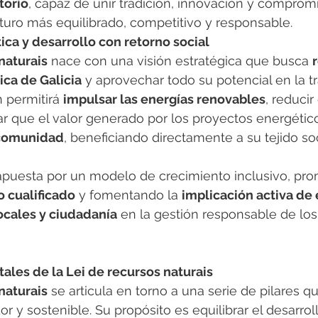
torio
, capaz de unir tradición, innovación y comprom
uturo más equilibrado, competitivo y responsable.
ca y desarrollo con retorno social
naturais
 nace con una visión estratégica que busca 
r
ca de Galicia
 y aprovechar todo su potencial en la tr
 permitirá 
impulsar las energías renovables
, reducir
ar que el valor generado por los proyectos energétic
 comunidad
, beneficiando directamente a su tejido soc
puesta por un modelo de crecimiento inclusivo, pro
 cualificado
 y fomentando la 
implicación activa de
ocales y ciudadanía
 en la gestión responsable de los
ales de la Lei de recursos naturais
naturais
 se articula en torno a una serie de pilares q
or y sostenible. Su propósito es equilibrar el desarr