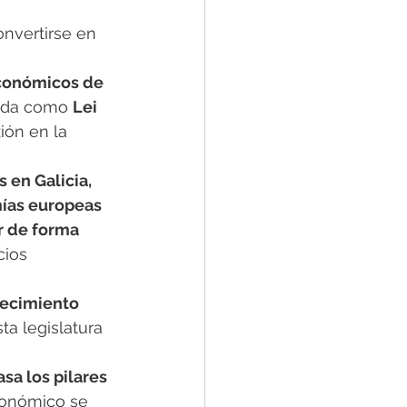
nvertirse en 
económicos de 
ida como 
Lei 
ón en la 
 en Galicia, 
mías europeas
r de forma 
cios 
tecimiento 
ta legislatura 
sa los pilares 
conómico se 