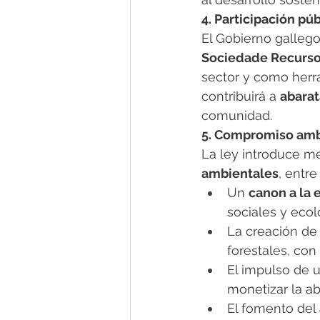
4. Participación pú
El Gobierno gallego
Sociedade Recursos
sector y como herra
contribuirá a 
abarat
comunidad.
5. Compromiso ambi
La ley introduce m
ambientales
, entre
Un 
canon a la 
sociales y ecol
La creación de
forestales, con
El impulso de u
monetizar la ab
El fomento del 