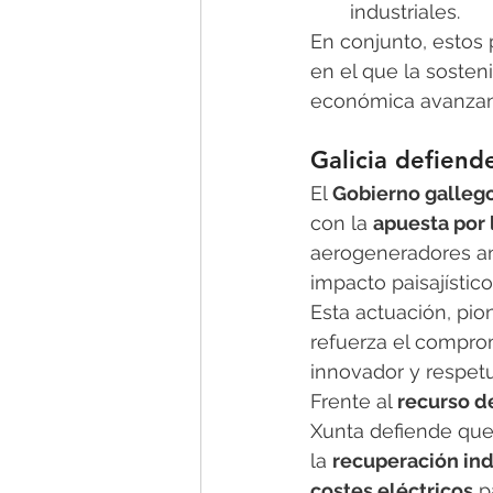
industriales.
En conjunto, estos 
en el que la sosteni
económica avanzan
Galicia defiend
El 
Gobierno galleg
con la 
apuesta por 
aerogeneradores an
impacto paisajístico
Esta actuación, pio
refuerza el comprom
innovador y respet
Frente al 
recurso d
Xunta defiende que 
la 
recuperación ind
costes eléctricos
 p