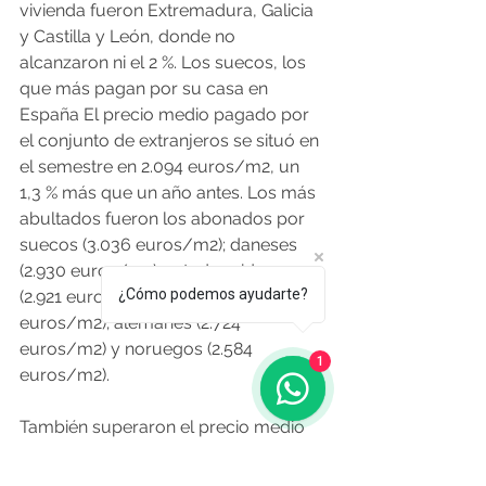
vivienda fueron Extremadura, Galicia 
y Castilla y León, donde no 
alcanzaron ni el 2 %. Los suecos, los 
que más pagan por su casa en 
España El precio medio pagado por 
el conjunto de extranjeros se situó en 
el semestre en 2.094 euros/m2, un 
1,3 % más que un año antes. Los más 
abultados fueron los abonados por 
suecos (3.036 euros/m2); daneses 
(2.930 euros/m2); estadounidenses 
¿Cómo podemos ayudarte?
(2.921 euros/m2); suizos (2.812 
euros/m2); alemanes (2.724 
euros/m2) y noruegos (2.584 
1
euros/m2).
También superaron el precio medio 
pagado por el conjunto de 
extranjeros los compradores de 