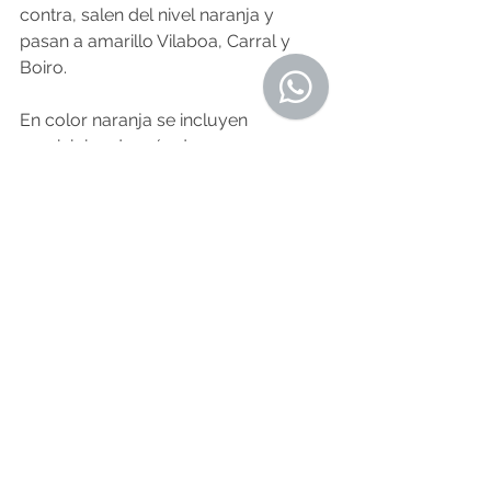
contra, salen del nivel naranja y 
pasan a amarillo Vilaboa, Carral y 
Boiro.
En color naranja se incluyen 
municipios de más de 50.000 
habitantes con entre 138 y 332 casos 
nuevos de 
Covid-19
 a la semana por 
100.000 habitantes --solo Vigo y A 
Coruña, en este caso-- y en los de 
menor población que presenten entre 
14 y 20 casos.
O Resumo Edición Nº 437 - 30 de 
Octubre de 2020
Fuente: galicia.economiadigital.es 
25.10.2020
Noticias de Alá