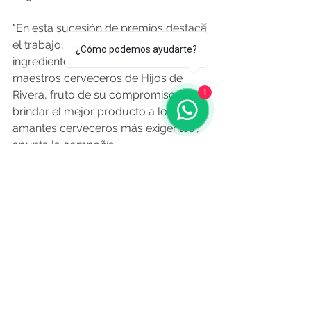
"En esta sucesión de premios destaca 
el trabajo, la cuidada selección de 
¿Cómo podemos ayudarte?
ingredientes y el saber hacer de los 
maestros cerveceros de Hijos de 
1
Rivera, fruto de su compromiso por 
brindar el mejor producto a los 
amantes cerveceros más exigentes", 
apunta la compañía.
O Resumo Edición Nº 427 - 21 de 
Agosto de 2020
Fuente: galicia.economiadigital.es 14.8.
2020
Noticias de Alá