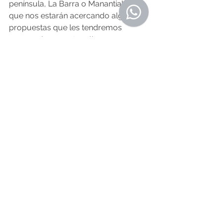
península, La Barra o Manantiales, ya 
que nos estarán acercando algunas 
propuestas que les tendremos 
preparadas en estos días. 
Y para aquellos conocedores o 
amantes del buen vino, nos 
complace presentarles una cava 
exclusiva con selección de las 
mejores etiquetas de Uruguay y 
resto del mundo. Sin explayarme 
demasiado sobre la cava, prefiero 
que la recorran y consulten con 
nuestros sommeliers allí in situ, ya 
que dicha selección es tan particular, 
que no encontrarán una igual en todo 
Latinoamérica. 
Los esperamos en nuestras tiendas 