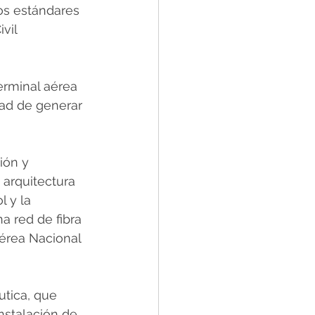
os estándares 
vil 
erminal aérea 
dad de generar 
ión y 
 arquitectura 
 y la 
 red de fibra 
Aérea Nacional 
utica, que 
instalación de 