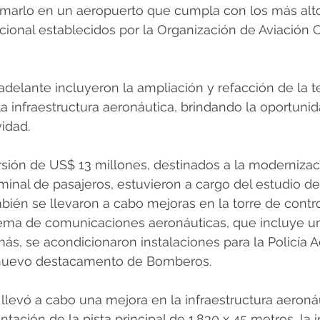
ormarlo en un aeropuerto que cumpla con los más alt
ional establecidos por la Organización de Aviación Ci
adelante incluyeron la ampliación y refacción de la t
la infraestructura aeronáutica, brindando la oportuni
idad.
rsión de US$ 13 millones, destinados a la modernizac
minal de pasajeros, estuvieron a cargo del estudio de
ién se llevaron a cabo mejoras en la torre de control
tema de comunicaciones aeronáuticas, que incluye una
más, se acondicionaron instalaciones para la Policía 
 nuevo destacamento de Bomberos.
llevó a cabo una mejora en la infraestructura aeroná
tación de la pista principal de 1.830 x 45 metros, la 