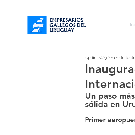
In
14 dic 2023
2 min de lect
Inaugura
Internac
Un paso más 
sólida en Ur
Primer aeropuer