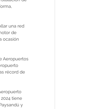
forma, 
lar una red 
motor de 
la ocasión 
e Aeropuertos 
eropuerto 
as récord de 
Aeropuerto 
 2024 tiene 
 Paysandú y 