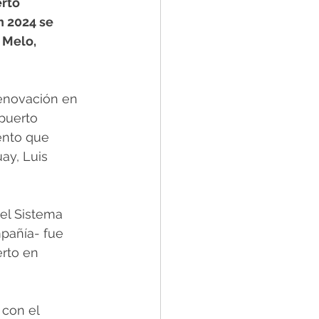
rto 
n 2024 se 
 Melo, 
enovación en 
puerto 
ento que 
ay, Luis 
el Sistema 
pañía- fue 
rto en 
con el 