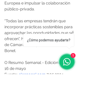
Europea e impulsar la colaboración 
público-privada.
"Todas las empresas tendrán que 
incorporar prácticas sostenibles para 
aprovechar las oportunidades que se 
ofrecen", ha asegurado el presidente 
¿Cómo podemos ayudarte?
de Cámara de España, José Luis 
Bonet.
1
O Resumo Semanal - Edición Nº 596 - 
16 de mayo
Fuente: 
elespanol.com
 7.05.2024
Noticias de Alá