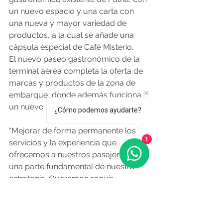
un nuevo espacio y una carta con 
una nueva y mayor variedad de 
productos, a la cual se añade una 
cápsula especial de Café Misterio.
El nuevo paseo gastronómico de la 
terminal aérea completa la oferta de 
marcas y productos de la zona de 
embarque, donde además funciona 
un nuevo local de Starbucks.
¿Cómo podemos ayudarte?
“Mejorar de forma permanente los 
1
servicios y la experiencia que 
ofrecemos a nuestros pasajeros es 
una parte fundamental de nuestra 
estrategia. Queremos seguir 
dándoles al país y a los uruguayos 
un aeropuerto del que estén 
orgullosos y en el que se sientan 