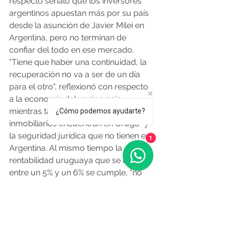
respecto señaló que los inversores 
argentinos apuestan más por su país 
desde la asunción de Javier Milei en 
Argentina, pero no terminan de 
confiar del todo en ese mercado. 
"Tiene que haber una continuidad, la 
recuperación no va a ser de un día 
para el otro", reflexionó con respecto 
a la economía del vecino país, 
mientras tanto los inversores 
¿Cómo podemos ayudarte?
inmobiliarios encuentran en Uruguay 
la seguridad jurídica que no tienen en 
1
Argentina. Al mismo tiempo la 
rentabilidad uruguaya que se ubica 
entre un 5% y un 6% se cumple, "no 
es un día un 6% y otro día un 3%", 
aclaró Medina. 
¿Qué buscan los inversores del real 