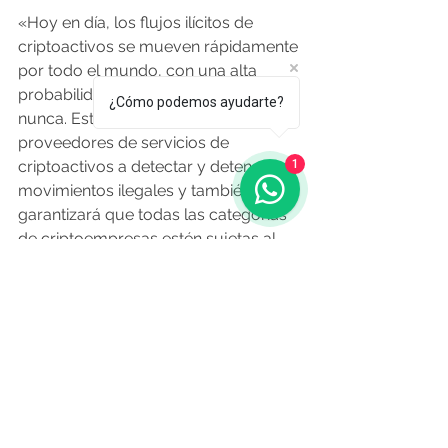
«Hoy en día, los flujos ilícitos de 
criptoactivos se mueven rápidamente 
por todo el mundo, con una alta 
probabilidad de no ser detectados 
¿Cómo podemos ayudarte?
nunca. Esta legislación obligará a los 
proveedores de servicios de 
criptoactivos a detectar y detener los 
1
movimientos ilegales y también 
garantizará que todas las categorías 
de criptoempresas estén sujetas al 
conjunto de obligaciones contra el 
blanqueo de capitales.
 Esto cerrará 
una importante laguna en nuestra 
legislación contra el lavado de 
dinero
 e implantará la normativa 
sobre transferencias más ambiciosa 
del mundo hasta el momento, en 
pleno cumplimiento de los 