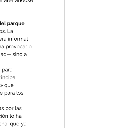
ue aferrándose 
del parque 
s. La 
ra informal 
 ha provocado 
dad— sino a 
 para 
incipal 
s» que 
 para los 
s por las 
ión lo ha 
cha, que ya 