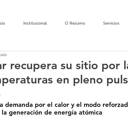
icio
Institucional
O Resumo
Servicios
tura
r recupera su sitio por l
mperaturas en pleno pul
o
a demanda por el calor y el modo reforzado
 la generación de energía atómica