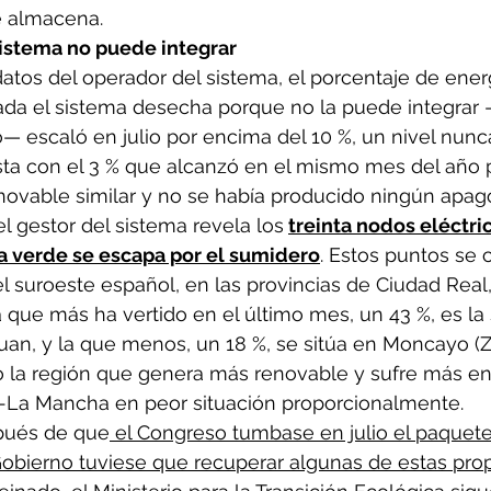
e almacena.
istema no puede integrar
atos del operador del sistema, el porcentaje de ener
da el sistema desecha porque no la puede integrar
— escaló en julio por encima del 10 %, un nivel nunca
sta con el 3 % que alcanzó en el mismo mes del año 
novable similar y no se había producido ningún apag
el gestor del sistema revela los
treinta nodos eléctric
a verde se escapa por el sumidero
. Estos puntos se 
 suroeste español, en las provincias de Ciudad Real,
la que más ha vertido en el último mes, un 43 %, es la
an, y la que menos, un 18 %, se sitúa en Moncayo (Z
 la región que genera más renovable y sufre más en
la-La Mancha en peor situación proporcionalmente.
spués de que
 el Congreso tumbase en julio el paquete
Gobierno tuviese que recuperar algunas de estas pro