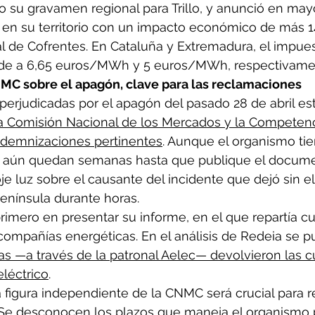
o su gravamen regional para Trillo, y anunció en may
a en su territorio con un impacto económico de más 1
al de Cofrentes. En Cataluña y Extremadura, el impue
de a 6,65 euros/MWh y 5 euros/MWh, respectivame
NMC sobre el apagón, clave para las reclamaciones
erjudicadas por el apagón del pasado 28 de abril es
e la Comisión Nacional de los Mercados y la Competen
indemnizaciones pertinentes
. Aunque el organismo ti
s, aún quedan semanas hasta que publique el documen
je luz sobre el causante del incidente que dejó sin el
enínsula durante horas.
primero en presentar su informe, en el que repartía cu
 compañías energéticas. En el análisis de Redeia se p
as —a través de la patronal Aelec— devolvieron las cu
eléctrico
.
a figura independiente de la CNMC será crucial para re
 Se desconocen los plazos que maneja el organismo p