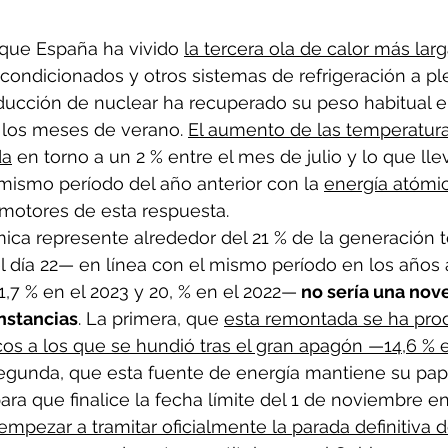
 que España ha vivido 
la tercera ola de calor más larg
 acondicionados y otros sistemas de refrigeración a pl
ducción de nuclear ha recuperado su peso habitual e
 los meses de verano. 
El aumento de las temperatur
da
 en torno a un 2 % entre el mes de julio y lo que ll
mismo período del año anterior con la 
energía atómi
otores de esta respuesta.
ica represente alrededor del 21 % de la generación t
l día 22— en línea con el mismo período en los años 
21,7 % en el 2023 y 20, % en el 2022—
 no sería una nov
nstancias
. La primera, que 
esta remontada se ha pro
cos a los que se hundió tras el gran apagón —14,6 % en
 segunda, que esta fuente de energía mantiene su pap
ra que finalice la fecha límite del 1 de noviembre en
empezar a tramitar oficialmente la parada definitiva d