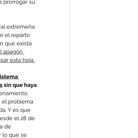
a prorrogar su 
tral extremeña 
r el reparto 
n que exista 
el apagón 
sar esta hoja 
sistema 
s
 sin que haya 
cenamiento.
s el problema 
a. Y es que 
esde el 28 de 
a de 
 lo que se 