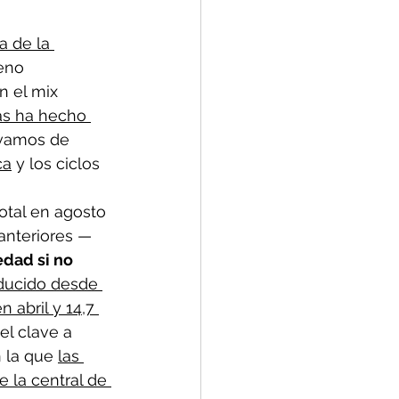
a de la 
eno 
n el mix 
as ha hecho 
evamos de 
ca
 y los ciclos 
otal en agosto 
anteriores —
edad si no 
ducido desde 
 abril y 14,7 
el clave a 
 la que 
las 
e la central de 