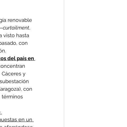
gía renovable 
 —
curtailment
, 
 visto hasta 
pasado, con 
ón.
os del país en 
concentran 
 Cáceres y 
 subestación 
aragoza), con 
 términos 
 
puestas en un 