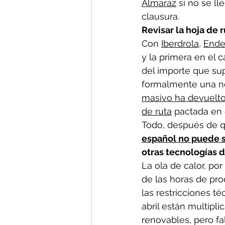
Almaraz
 si no se l
clausura.
Revisar la hoja de 
Con 
Iberdrola
, 
Ende
y la primera en el 
del importe que sup
formalmente una ne
masivo ha devuelto 
de ruta
 pactada en 
Todo, después de 
español no puede s
otras tecnologías 
La ola de calor, po
de las horas de pr
las restricciones té
abril están multipl
renovables, pero fa