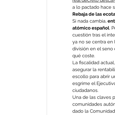
real decreto desca
a lo pactado hace s
Rebaja de las ecot
Si nada cambia,
 en
atómico español
. 
cuestión tras el i
ya no se centra en 
división en el seno
qué coste.
La fiscalidad actual
asegurar la rentabil
escollo para abrir 
esgrime el Ejecuti
ciudadanos.
Una de las claves p
comunidades autóno
dado la Comunidad V