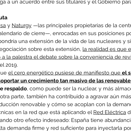
lega a un acuerdo entre sus titulares y el Gobierno par
ruta
sa
 y 
Naturgy
 —las principales propietarias de la cen
calendario de cierre—, enrocadas en sus posiciones po
ondría una extensión de la vida de las nucleares y si
gociación sobre esta extensión, 
la realidad es que 
a la palestra el debate sobre la conveniencia de revi
el 2019.
que 
el cero energético pusiese de manifiesto que 
el 
oportar un crecimiento tan masivo de las renovable
de respaldo
, como puede ser la nuclear, y más alma
r otra parte, también ha contribuido a agravar aún má
oducción renovable y cómo se acoplan con la demand
cnicas en la red que está aplicando el 
Red Eléctrica
 d
icando otro efecto indeseado: España tiene abundanci
lta demanda firme y red suficiente para inyectarla por