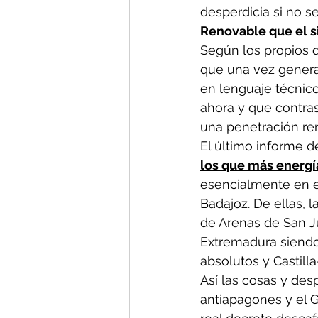
desperdicia si no s
Renovable que el s
Según los propios d
que una vez genera
en lenguaje técnico
ahora y que contra
una penetración re
El último informe d
los que más energí
esencialmente en el
Badajoz. De ellas, 
de Arenas de San Ju
Extremadura siendo
absolutos y Castil
Así las cosas y de
antiapagones y el 