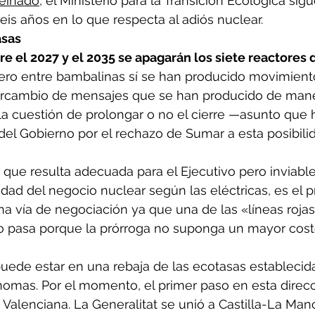
feinado
, el Ministerio para la Transición Ecológica sig
eis años en lo que respecta al adiós nuclear.
asas
tre el 2027 y el 2035 se apagarán los siete reactores 
Pero entre bambalinas sí se han producido movimiento
ntercambio de mensajes que se han producido de mane
la cuestión de prolongar o no el cierre —asunto que
 del Gobierno por el rechazo de Sumar a esta posibili
, que resulta adecuada para el Ejecutivo pero inviable
idad del negocio nuclear según las eléctricas, es el pr
una vía de negociación ya que una de las «líneas roja
vo pasa porque la prórroga no suponga un mayor coste
uede estar en una rebaja de las ecotasas establecida
mas. Por el momento, el primer paso en esta direcc
alenciana. La Generalitat se unió a Castilla-La Man