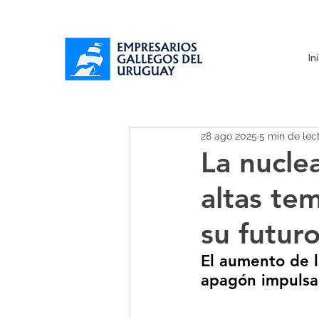
In
28 ago 2025
5 min de lec
La nuclea
altas te
su futur
El aumento de l
apagón impulsa