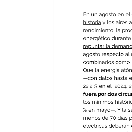
E
n un agosto en el
historia
 y los aires
rendimiento, la pro
energético durante
repuntar la deman
agosto respecto al 
combinados como m
Que la energía atóm
—con datos hasta e
22,2 % en el  2024, 
fuera por dos circu
los mínimos históri
% en mayo—
. Y la
menos de 70 días pa
eléctricas deberán 