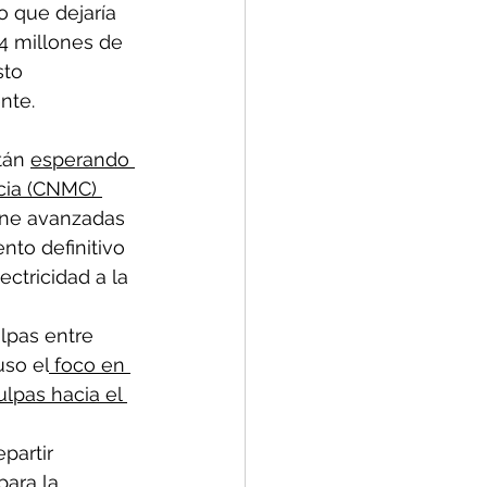
o que dejaría 
4 millones de 
sto 
nte.
tán 
esperando 
cia (CNMC) 
ene avanzadas 
to definitivo 
ectricidad a la 
lpas entre 
uso el
 foco en 
lpas hacia el 
partir 
ara la 