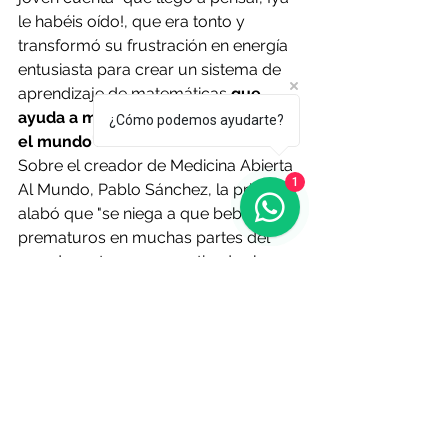
le habéis oído!, que era tonto y 
transformó su frustración en energía 
entusiasta para crear un sistema de 
aprendizaje de matemáticas
 que 
ayuda a miles de alumnos en todo 
¿Cómo podemos ayudarte?
el mundo". 
Sobre el creador de Medicina Abierta 
1
Al Mundo, Pablo Sánchez, la princesa 
alabó que "se niega a que bebés 
prematuros en muchas partes del 
mundo no tengan garantizadas las 
condiciones básicas para salir 
adelante". El trabajo de este 
emprendedor ha permitido 
crear una 
incubadora neonatal de bajo coste
que puede estar en hospitales de 
pocos recursos.