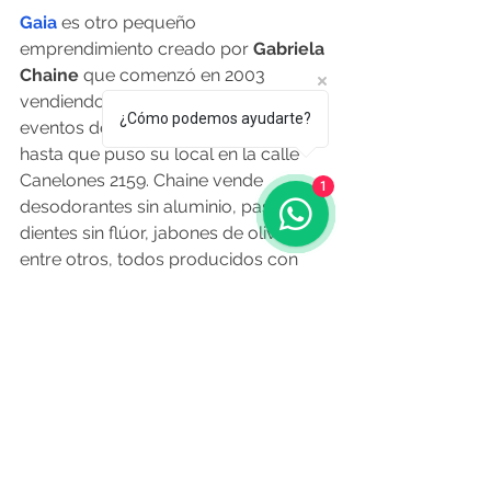
Gaia
 es otro pequeño 
emprendimiento creado por 
Gabriela 
Chaine 
que comenzó en 2003 
vendiendo en ferias artesanales y 
¿Cómo podemos ayudarte?
eventos de conciencia ecológica 
hasta que puso su local en la calle 
Canelones 2159. Chaine vende 
1
desodorantes sin aluminio, pasta de 
dientes sin flúor, jabones de oliva, 
entre otros, todos producidos con 
materias primas uruguayas y 
naturales. El año pasado vendió unos 
7 mil productos.
O Resumo Edición Nº 406 - 13 de 
Marzo de 2020
Fuente: infonegocios.biz 5.3.2020
Noticias de Aquí