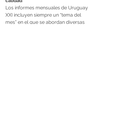
calidad”
Los informes mensuales de Uruguay 
XXI incluyen siempre un “tema del 
mes” en el que se abordan diversas 
particularidades del comercio 
exterior del país. En esta oportunidad, 
ese tema estuvo dedicado a las 
“Exportaciones uruguayas de 
alimentos”, donde se destaca que 
“Uruguay se ha consolidado como 
uno de los principales exportadores 
mundiales de alimentos de alta 
calidad”.
“Impulsado por óptimas condiciones 
naturales y una gran disponibilidad 
de tierras fértiles, el país cuenta con 
un sólido ecosistema empresarial, 
que es potenciado por una oferta 
académica de más de 60 grupos y 