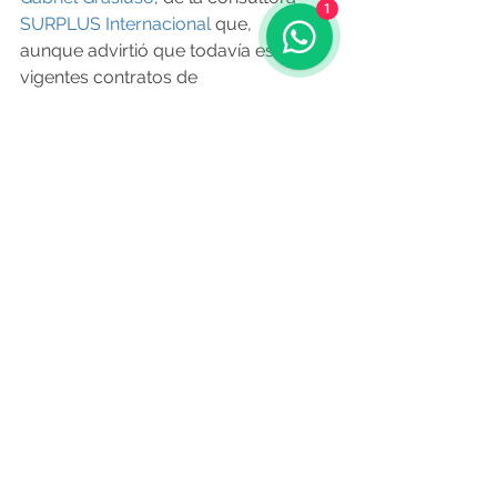
1
SURPLUS Internacional
 que, 
aunque advirtió que todavía están 
vigentes contratos de 
confidencialidad, confirmó que 
la 
intención de la empresa es 
desembarcar en Uruguay 
seguramente en el primer semestre 
del 2025 bajo el formato de 
franquicia
, apuntando a que la 
primera locación pueda ser en 
Montevideo
. 
O Resumo Semanal - Edición Nº 619 - 
24 de octubre
Fuente: 
infonegocios.biz
 22 octubre
Noticias de Aquí