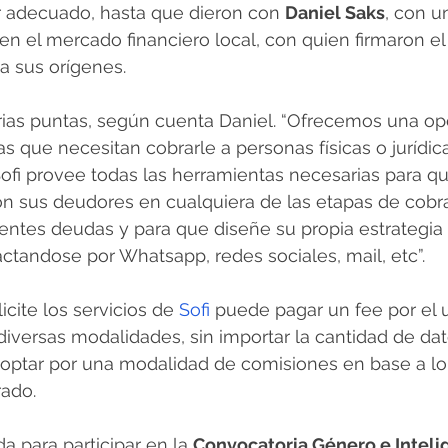
r adecuado, hasta que dieron con 
Daniel Saks
, con u
n el mercado financiero local, con quien firmaron el
a sus orígenes. 
rias puntas, según cuenta Daniel. “Ofrecemos una op
s que necesitan cobrarle a personas físicas o jurídica
ofi provee todas las herramientas necesarias para q
n sus deudores en cualquiera de las etapas de cobra
entes deudas y para que diseñe su propia estrategia
actandose por Whatsapp, redes sociales, mail, etc”. 
cite los servicios de 
Sofi 
puede pagar un fee por el u
diversas modalidades, sin importar la cantidad de dat
optar por una modalidad de comisiones en base a lo
ado.
a para participar en la 
Convocatoria Género e Inteli