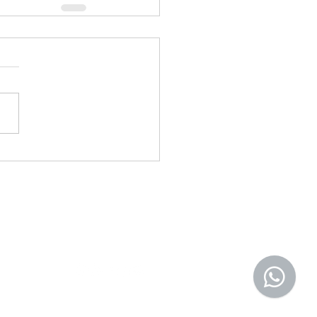
Tel.: +(598) 099 922 166
secretaria@egu.org.uy
erroso 2010, Montevideo, Uruguay