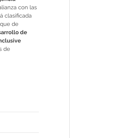
alianza con las 
tá clasificada 
oque de 
arrollo de 
nclusive 
s de 