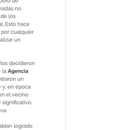
cobro de 
amadas no 
 de los 
l. Esto hace 
 por cualquier 
lizar un 
ños decidieron 
 la 
Agencia 
traron un 
 y, en época 
n el vecino 
ignificativo, 
va.
abían logrado 