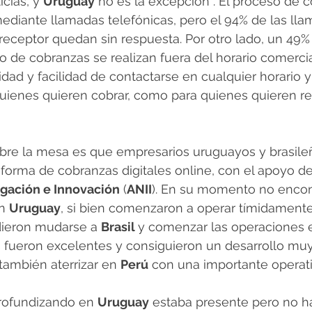
icias, y 
Uruguay
 no es la excepción . El proceso de 
ediante llamadas telefónicas, pero el 94% de las ll
l receptor quedan sin respuesta. Por otro lado, un 49%
o de cobranzas se realizan fuera del horario comercia
idad y facilidad de contactarse en cualquier horario y
uienes quieren cobrar, como para quienes quieren rea
obre la mesa es que empresarios uruguayos y brasile
taforma de cobranzas digitales online, con el apoyo de
igación e Innovación
 (
ANII
). En su momento no encon
n 
Uruguay
, si bien comenzaron a operar tímidamente
ieron mudarse a 
Brasil 
y comenzar las operaciones e
s fueron excelentes y consiguieron un desarrollo muy s
también aterrizar en 
Perú
 con una importante operati
profundizando en 
Uruguay
 estaba presente pero no h