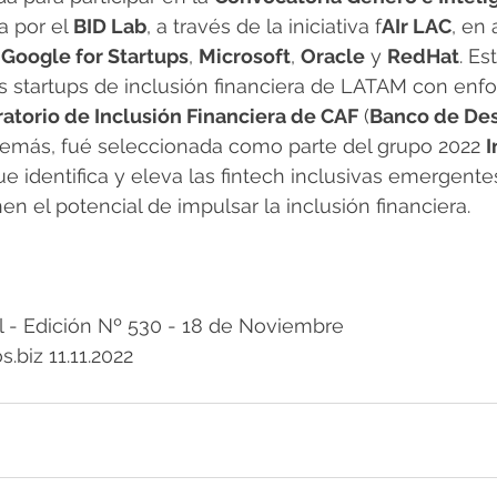
a por el 
BID Lab
, a través de la iniciativa f
AIr LAC
, en 
 
Google for Startups
, 
Microsoft
, 
Oracle
 y 
RedHat
. Es
s startups de inclusión financiera de LATAM con enf
atorio de Inclusión Financiera de CAF
 (
Banco de Des
demás, fué seleccionada como parte del grupo 2022 
I
que identifica y eleva las fintech inclusivas emergente
en el potencial de impulsar la inclusión financiera.
- Edición Nº 530 - 18 de Noviembre 
.biz 11.11.2022