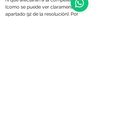
(como se puede ver claramente en el 
apartado 92 de la resolución). Por 
tanto, esta sentencia no abre la 
puerta a reclamaciones por daños y 
seguiremos demostrando en los 
tribunales, si es necesario, que las 
cláusulas de paridad no tienen un 
efecto anticompetitivo».
Las cartas están echadas y en juego 
el incremento de la competencia, el 
coste de los hoteles para los 
consumidores y la autonomía de las 
empresas.
O Resumo Semanal - Edición Nº 644 
- 5 de junio de 2025
Fuente: 
lavozdegalicia.es
| 1 de junio