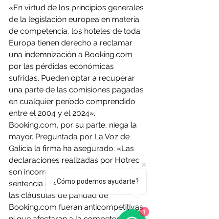
«En virtud de los principios generales 
de la legislación europea en materia 
de competencia, los hoteles de toda 
Europa tienen derecho a reclamar 
una indemnización a 
Booking.com
por las pérdidas económicas 
sufridas. Pueden optar a recuperar 
una parte de las comisiones pagadas 
en cualquier período comprendido 
entre el 2004 y el 2024».
Booking.com
, por su parte, niega la 
mayor. Preguntada por La Voz de 
Galicia la firma ha asegurado: «Las 
declaraciones realizadas por Hotrec 
son incorrectas y engañosas. La 
¿Cómo podemos ayudarte?
sentencia del TJUE no concluyó que 
las cláusulas de paridad de 
Booking.com
 fueran anticompetitivas 
1
ni que afectaran a la competencia 