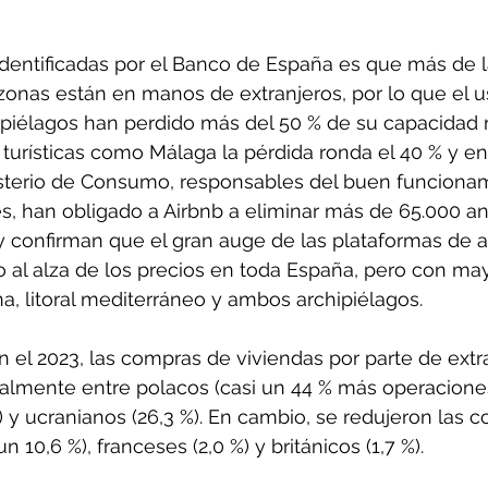
dentificadas por el Banco de España es que más de l
zonas están en manos de extranjeros, por lo que el uso
hipiélagos han perdido más del 50 % de su capacidad r
turísticas como Málaga la pérdida ronda el 40 % y en 
isterio de Consumo, responsables del buen funcionam
es, han obligado a Airbnb a eliminar más de 65.000 a
y confirman que el gran auge de las plataformas de al
ndo al alza de los precios en toda España, pero con ma
a, litoral mediterráneo y ambos archipiélagos.
el 2023, las compras de viviendas por parte de extr
lmente entre polacos (casi un 44 % más operacione
%) y ucranianos (26,3 %). En cambio, se redujeron las 
n 10,6 %), franceses (2,0 %) y británicos (1,7 %).