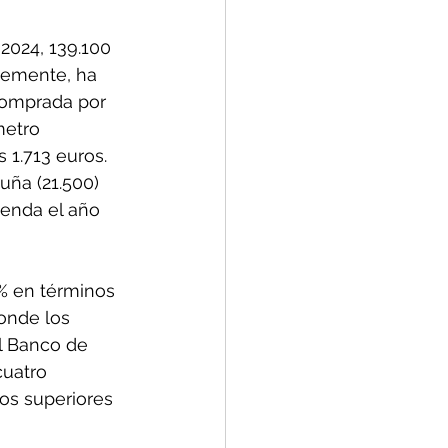
2024, 139.100 
blemente, ha 
 comprada por 
metro 
 1.713 euros. 
uña (21.500) 
ienda el año 
% en términos 
donde los 
l Banco de 
cuatro 
os superiores 