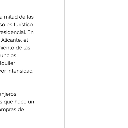
a mitad de las 
 es turístico. 
esidencial. En 
Alicante, el 
iento de las 
nuncios 
quiler 
yor intensidad 
anjeros 
s que hace un 
compras de 