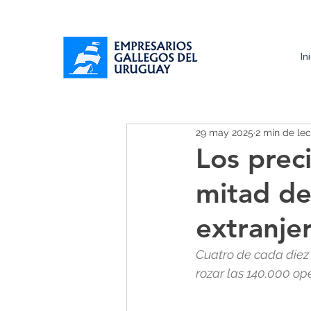
In
29 may 2025
2 min de lec
Los prec
mitad de
extranje
Cuatro de cada diez
rozar las 140.000 op