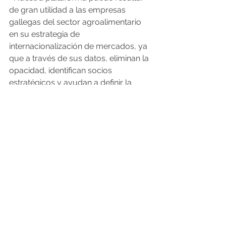
de gran utilidad a las empresas 
gallegas del sector agroalimentario 
en su estrategia de 
internacionalización de mercados, ya 
que a través de sus datos, eliminan la 
opacidad, identifican socios 
estratégicos y ayudan a definir la 
estrategia de canal de las 
compañías», asegura 
el responsable 
de esta firma, Rodrigo Fabeiro
. Este 
participará en el
 Foro Galicia 
Alimentación
 que el Clúster 
Alimentario de Galicia (Clusaga) 
celebra hoy en la Cidade da Cultura. 
O Resumo Semanal - Edición Nº 554 