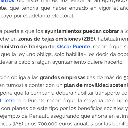
istros
 dio este martes luz verde al anteproyecto
ble
, que tendría que haber entrado en vigor el año
cayó por el adelanto electoral.
a puerta a que los 
ayuntamientos puedan cobrar
 a l
oche en 
zonas de bajas emisiones (ZBE)
, habitualmen
ministro de Transporte
, 
Óscar Puente
, recordó que s
s que la ley «no obliga, solo habilita», es decir, da cob
levar a cabo si algún ayuntamiento quiere hacerlo.
ién obliga a las
 grandes empresas
 (las de más de 5
en turnos) a contar con un 
plan de movilidad sosten
one que la compañía deberá habilitar transporte col
teletrabajo
. Puente recordó que la mayoría de empre
on planes de este tipo por los beneficios sociales y
l ejemplo de Renault, asegurando que ahorra en el i
cas (IAE) unos 700.000 euros anuales por las bonifi