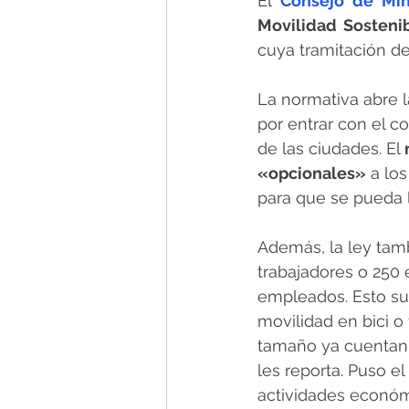
El 
Consejo de Min
Movilidad Sosteni
cuya tramitación de
La normativa abre l
por entrar con el c
de las ciudades. El 
«opcionales»
 a lo
para que se pueda l
Además, la ley tamb
trabajadores o 250 
empleados. Esto sup
movilidad en bici o 
tamaño ya cuentan c
les reporta. Puso e
actividades económi