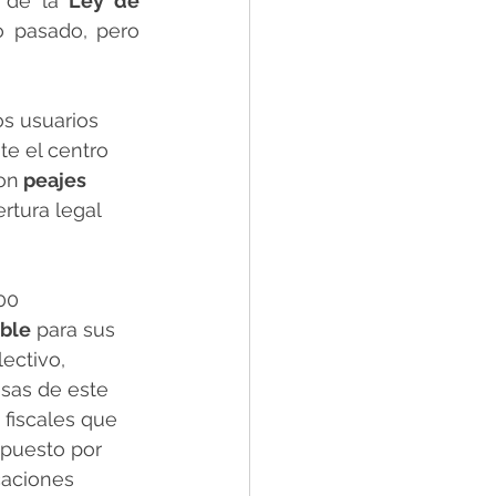
 de la
 Ley de 
 pasado, pero 
os usuarios 
te el centro 
on
 peajes 
ertura legal 
00 
ible
 para sus 
ectivo, 
sas de este 
 fiscales que 
mpuesto por 
caciones 