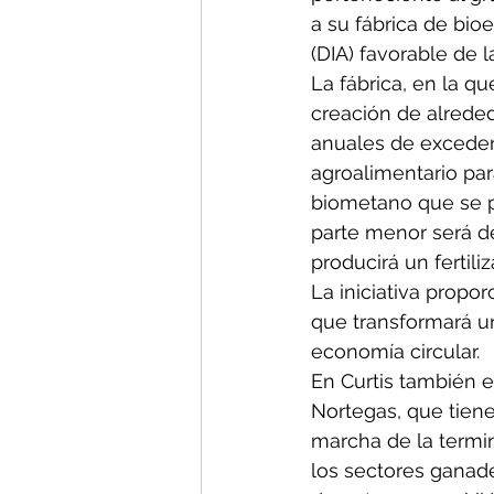
a su fábrica de bio
(DIA) favorable de l
La fábrica, en la qu
creación de alreded
anuales de exceden
agroalimentario par
biometano que se pr
parte menor será d
producirá un fertil
La iniciativa propo
que transformará u
economía circular.
En Curtis también e
Nortegas, que tiene
marcha de la termin
los sectores ganade