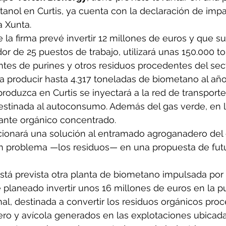
etanol en Curtis, ya cuenta con la declaración de imp
a Xunta.
e la firma prevé invertir 12 millones de euros y que s
or de 25 puestos de trabajo, utilizará unas 150.000 t
tes de purines y otros residuos procedentes del sec
a producir hasta 4.317 toneladas de biometano al año.
oduzca en Curtis se inyectará a la red de transport
estinada al autoconsumo. Además del gas verde, en l
izante orgánico concentrado. 
rcionará una solución al entramado agroganadero del 
n problema —los residuos— en una propuesta de futur
stá prevista otra planta de biometano impulsada por 
 planeado invertir unos 16 millones de euros en la p
al, destinada a convertir los residuos orgánicos pro
ro y avícola generados en las explotaciones ubicada