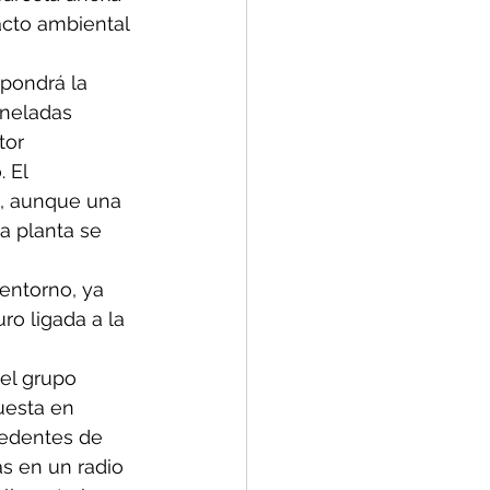
acto ambiental 
upondrá la 
oneladas 
tor 
 El 
e, aunque una 
a planta se 
entorno, ya 
o ligada a la 
el grupo 
uesta en 
cedentes de 
s en un radio 