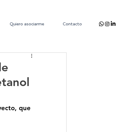
Quiero asociarme
Contacto
de
etanol
yecto, que 