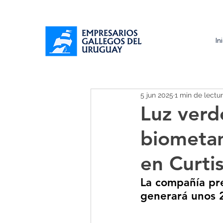
In
5 jun 2025
1 min de lectu
Luz verd
biometan
en Curti
La compañía pre
generará unos 