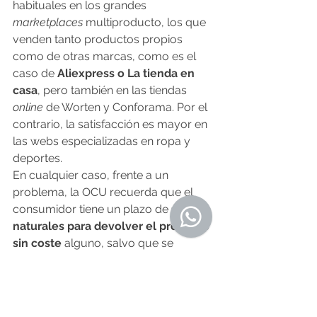
habituales en los grandes 
marketplaces
 multiproducto, los que 
venden tanto productos propios 
como de otras marcas, como es el 
caso de 
Aliexpress o La tienda en 
casa
, pero también en las tiendas 
online 
de Worten y Conforama. Por el 
contrario, la satisfacción es mayor en 
las webs especializadas en ropa y 
deportes.
En cualquier caso, frente a un 
problema, la OCU recuerda que el 
consumidor tiene un plazo de 
14 días 
naturales para devolver el producto 
sin coste
 alguno, salvo que se 
estipule que los gastos de 
devolución corren a cuenta del 
comprador. Y el vendedor deberá 
reembolsar el precio en otros 14 días.