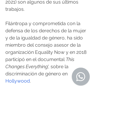
2021) son algunos de sus últimos 
trabajos.
Filántropa y comprometida con la 
defensa de los derechos de la mujer 
y de la igualdad de género, ha sido 
miembro del consejo asesor de la 
organización Equality Now y en 2018 
participó en el documental 
This 
Changes Everything
', sobre la 
discriminación de género en 
Hollywood
.
Miembro de la Academia 
Estadounidense de las Artes y las 
Letras y Comendadora de la Orden 
de las Artes y las Letras de 
Francia
, 
Streep ha recibido numerosos 
premios honoríficos como el César 