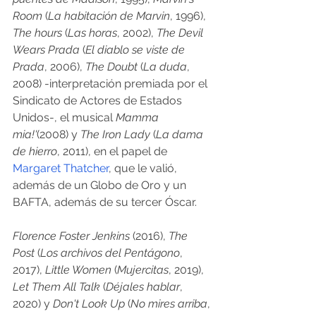
Room
 (
La habitación de Marvin
, 1996), 
The hours
 (
Las horas
, 2002), 
The Devil 
Wears Prada
 (
El diablo se viste de 
Prada
, 2006), 
The Doubt
 (
La duda
, 
2008) -interpretación premiada por el 
Sindicato de Actores de Estados 
Unidos-, el musical 
Mamma 
mia!'
(2008) y 
The Iron Lady
 (
La dama 
de hierro
, 2011), en el papel de 
Margaret Thatcher
, que le valió, 
además de un Globo de Oro y un 
BAFTA, además de su tercer Óscar.
Florence Foster Jenkins
 (2016), 
The 
Post
 (
Los archivos del Pentágono
, 
2017), 
Little Women
 (
Mujercitas
, 2019), 
Let Them All Talk
 (
Déjales hablar
, 
2020) y 
Don't Look Up
 (
No mires arriba
, 