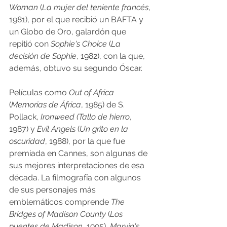
Woman
 (
La mujer del teniente francés
, 
1981), por el que recibió un BAFTA y 
un Globo de Oro, galardón que 
repitió con 
Sophie's Choice
 (
La 
decisión de Sophie
, 1982), con la que, 
además, obtuvo su segundo Óscar.
Películas como 
Out of Africa
(
Memorias de África
, 1985) de S. 
Pollack, 
Ironweed (Tallo de hierro
, 
1987) y 
Evil Angels
 (
Un grito en la 
oscuridad
, 1988), por la que fue 
premiada en Cannes, son algunas de 
sus mejores interpretaciones de esa 
década. La filmografía con algunos 
de sus personajes más 
emblemáticos comprende 
The 
Bridges of Madison County
 (
Los 
puentes de Madison
, 1995), 
Marvin's 