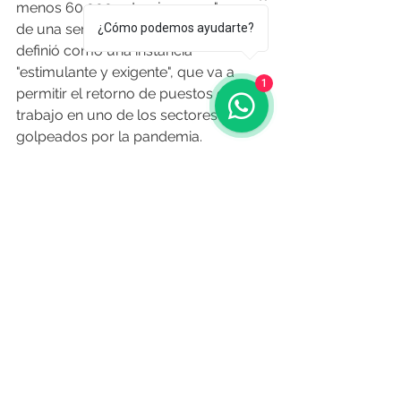
menos 60.000 extranjeros en "menos 
¿Cómo podemos ayudarte?
de una semana", lo que  Amado 
definió como una instancia 
"estimulante y exigente", que va a 
1
permitir el retorno de puestos de 
trabajo en uno de los sectores más 
golpeados por la pandemia.
O Resumo Edición Nº 481 - 15 de 
Octubre de 2021
Fuente: elpais.com.uy 20.10.2021
Noticias de Aquí