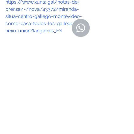
https://www.xunta.gal/notas-de-
prensa/-/nova/43372/miranda-
situa-centro-gallego-montevideo-
como-casa-todos-los-gallegos-
nexo-union?langId=es_ES
Manuel Losa: «Si por mí fuese 
nunca me habría ido de Galicia»
El escritor, emigrado cuando era niño, 
entregó en Carballo ejemplares de su 
nuevo libro: «Centro gallego de 
Montevideo»
https://www.lavozdegalicia.es/noticia
/carballo/2019/10/09/manuel-losa-
mi-fuese-nunca-me-habria-ido-
galicia/0003_201910C9C10991.htm
O Resumo Edición Nº 390 - 18 de 
Octubre de 2019