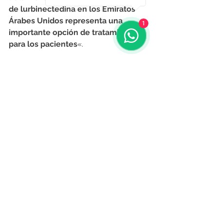
de lurbinectedina en los Emiratos 
Árabes Unidos representa una 
1
importante opción de tratamiento 
para los pacientes
«.
O Resumo Edición Nº 477 - 17 de 
Setiembre de 2021
Fuente: economiadigital.es 1.09.2021
Noticias de Alá
Comentarios