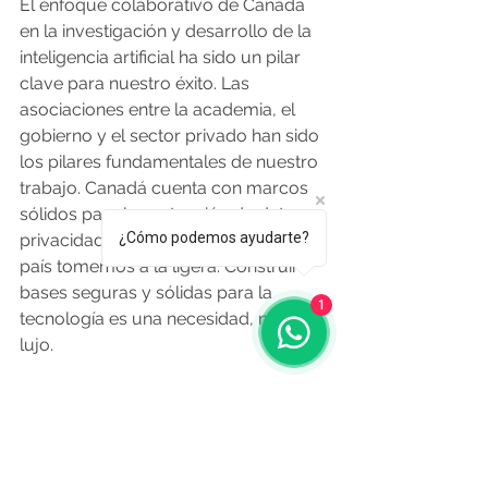
El enfoque colaborativo de Canadá 
en la investigación y desarrollo de la 
inteligencia artificial ha sido un pilar 
clave para nuestro éxito. Las 
asociaciones entre la academia, el 
gobierno y el sector privado han sido 
los pilares fundamentales de nuestro 
trabajo. Canadá cuenta con marcos 
sólidos para la protección de datos y 
¿Cómo podemos ayudarte?
privacidad, y no es algo que como 
país tomemos a la ligera. Construir 
bases seguras y sólidas para la 
1
tecnología es una necesidad, no un 
lujo.
¿Cuál es el nivel de cooperación 
entre ambas naciones en estos 
temas y qué se prevé para el futuro?
Canadá y Uruguay tienen fuertes 