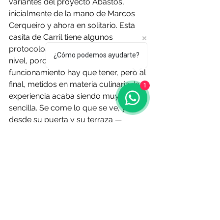
variantes del proyecto Abastos, 
inicialmente de la mano de Marcos 
Cerqueiro y ahora en solitario. Esta 
casita de Carril tiene algunos 
protocolos de los restaurantes de 
¿Cómo podemos ayudarte?
nivel, porque algún modelo de 
funcionamiento hay que tener, pero al 
final, metidos en materia culinaria, la 
1
experiencia acaba siendo muy 
sencilla. Se come lo que se ve, y 
desde su puerta y su terraza —
siempre se empieza con un aperitivo 
en el exterior, al borde del mar— lo 
que te comes literalmente es toda la 
ría, con la isla de Cortegada a un 
lado, A Illa al frente y los cultivos de 
bivalvos de Carril a tiro de piedra. 
Moluscos y mariscos populares, y 
para algunos de segunda, pero 