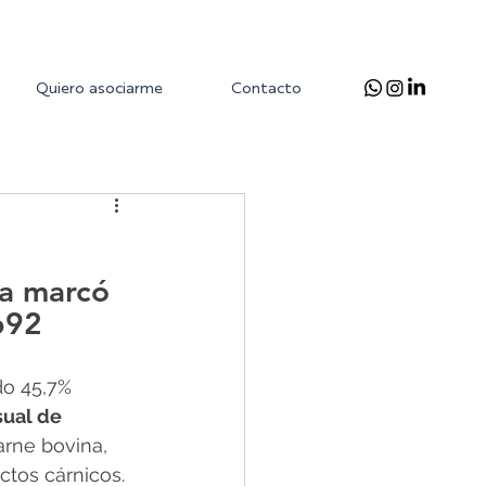
Quiero asociarme
Contacto
a marcó 
692 
do 45,7% 
ual de 
arne bovina, 
tos cárnicos. 