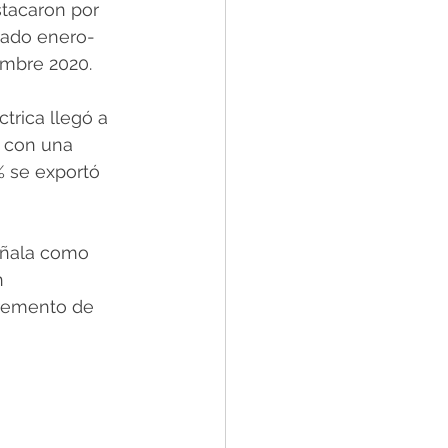
tacaron por 
lado enero-
embre 2020.
ctrica llegó a 
o con una 
% se exportó 
eñala como 
n 
cremento de 