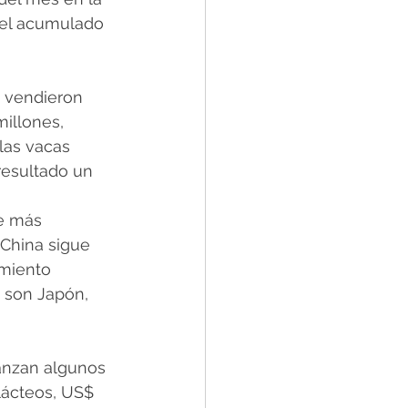
 el acumulado 
 vendieron 
illones, 
las vacas 
resultado un 
e más 
 China sigue 
miento 
 son Japón, 
anzan algunos 
lácteos, US$ 