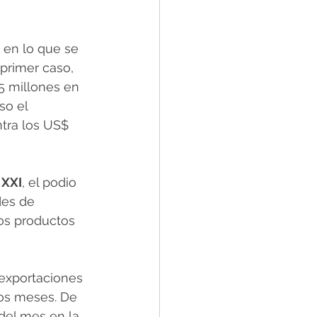
 en lo que se 
primer caso, 
5 millones en 
so el 
tra los US$ 
 XXI
, el podio 
des de 
los productos 
 exportaciones 
os meses. De 
del mes en la 