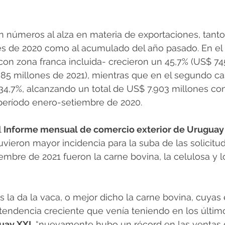
 números al alza en materia de exportaciones, tanto
es de 2020 como al acumulado del año pasado. En el 
con zona franca incluida- crecieron un 45,7% (US$ 74
85 millones de 2021), mientras que en el segundo ca
4,7%, alcanzando un total de US$ 7.903 millones con
 período enero-setiembre de 2020.
 
Informe mensual de comercio exterior de Uruguay
vieron mayor incidencia para la suba de las solicitu
embre de 2021 fueron la carne bovina, la celulosa y 
s la da la vaca, o mejor dicho la carne bovina, cuyas
 tendencia creciente que venía teniendo en los últim
uay XXI
, “nuevamente hubo un récord en las ventas 