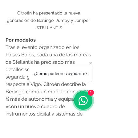
Citroën ha presentado la nueva 
generación de Berlingo, Jumpy y Jumper. 
STELLANTIS
Por modelos
Tras el evento organizado en los 
Países Bajos, cada una de las marcas 
de Stellantis ha precisado más 
detalles sobre los diseños de 
¿Cómo podemos ayudarte?
segunda generación. En lo que 
respecta a Vigo, Citroën describe la 
Berlingo como un modelo con un 20 
1
% más de autonomía y equipado 
«con un nuevo cuadro de 
instrumentos digital y sistemas de 
infoentretenimiento a los que se 
puede acceder a través de una 
pantalla central de 10 pulgadas». 