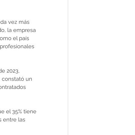
ada vez más 
do, la empresa 
omo el país 
profesionales 
de 2023, 
 constató un 
ontratados 
e el 35% tiene 
 entre las 