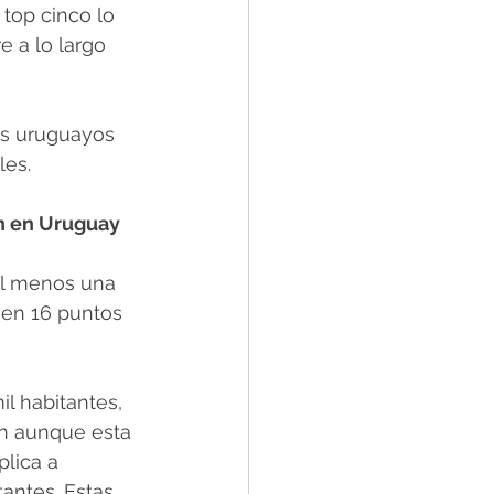
 top cinco lo 
 a lo largo 
es uruguayos 
les.
ón en Uruguay
al menos una 
 en 16 puntos 
l habitantes, 
n aunque esta 
lica a 
antes. Estas 