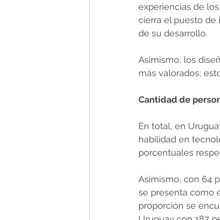
experiencias de los
cierra el puesto de
de su desarrollo.
Asimismo, los dise
más valorados; esto
Cantidad de person
En total, en Urugu
habilidad en tecno
porcentuales respec
Asimismo, con 64 pe
se presenta como e
proporción se encue
Uruguay con 187 per