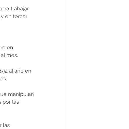
ra trabajar 
y en tercer 
 
ero en 
 al mes.
92 al año en 
as.
 que manipulan 
 por las 
 las 