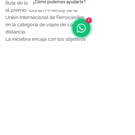
¿Cómo podemos ayudarte?
Ruta de los Faros fue distinguida con 
el premio Tourism-Friendly de la 
Unión Internacional de Ferrocarriles, 
1
en la categoría de viajes de corta 
distancia.
La iniciativa encaja con los objetivos 
de la Estrategia de Turismo 2030 de 
la Xunta de Galicia, al fomentar un 
modelo más sostenible, contribuir a 
la desestacionalización del turismo y 
redistribuir los flujos de visitantes 
hacia destinos menos masificados, 
reforzando así el equilibrio territorial y 
la calidad de la experiencia turística.
O Resumo Semanal - 
Edición N° 677 - 
26 de febrero de 2026
Fuente:
noticiasgalicia.com
 | 23 de 
febrero