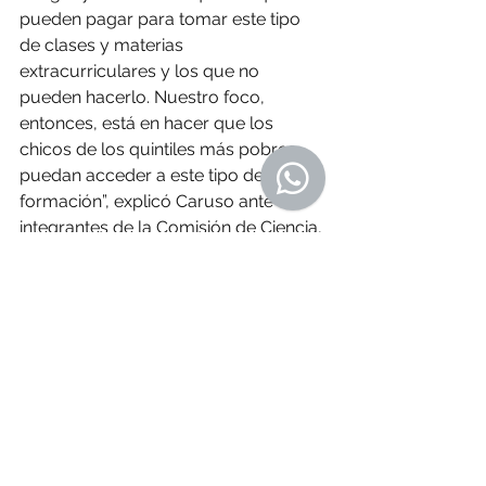
pueden pagar para tomar este tipo 
de clases y materias 
extracurriculares y los que no 
pueden hacerlo. Nuestro foco, 
entonces, está en hacer que los 
chicos de los quintiles más pobres 
puedan acceder a este tipo de 
formación”, explicó Caruso ante los 
integrantes de la Comisión de Ciencia, 
Innovación y Tecnología del Senado..
En segundo lugar, se refirió a la 
extensión del tiempo pedagógico
. 
“Este es uno de los grandes desafíos 
de la Anep para este año y pensamos 
que TUMO es una de las tantas 
propuestas que pueden ayudar en 
eso”.
Las autoridades de Anep lo tienen 