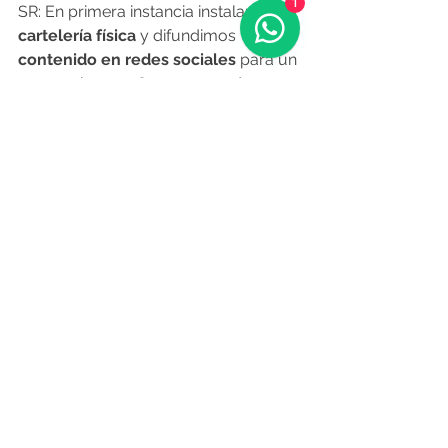
1
SR: En primera instancia instalamos 
cartelería física 
y difundimos
contenido en redes sociales
 para un 
mayor alcance. Como segundo paso 
de la campaña tenemos previsto 
utilizar la visibilidad de nuestras
pantallas 
para expandir y profundizar 
el mensaje que queremos dar, a su 
vez estamos produciendo unvideo 
para lanzar próximamente en 
nuestras redes.
BI: ¿Ya tuvieron algo de feedback 
de pasajeros y/o personas en el 
aeropuerto?
SR: Tuvimos muy buena respuesta y 
repercusión tanto en el aeropuerto 
como en nuestras redes sociales. Sin 
duda ha generado curiosidad, 
sentimos que ha sido bien recibida. 
La 