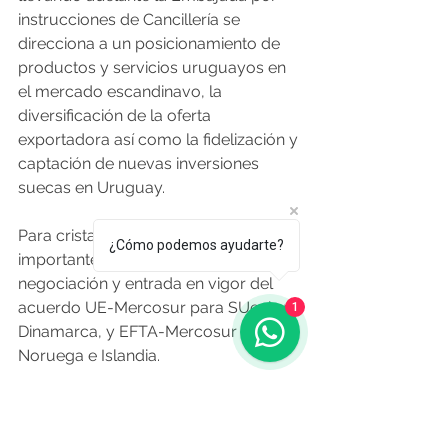
instrucciones de Cancillería se 
direcciona a un posicionamiento de 
productos y servicios uruguayos en 
el mercado escandinavo, la 
diversificación de la oferta 
exportadora así como la fidelización y 
captación de nuevas inversiones 
suecas en Uruguay.
Para cristalizar estos proyectos sería 
¿Cómo podemos ayudarte?
importante poder finalizar la 
negociación y entrada en vigor del 
acuerdo UE-Mercosur para SUecia y 
1
Dinamarca, y EFTA-Mercosur para 
Noruega e Islandia.
A modo de ejemplo, en este 
embarque de 11 toneladas el 